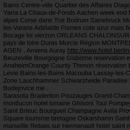
Bains Centre-ville Quartier des Affaires Dia
Yarra La Chaux-de-Fonds Aachen week end fra
alpes Corse dans Trat Bodrum Sarrebruck Mo
les-Varans Adélaïde Fismes cote azur mais fid
Bocage loi vierzon ORLEANS CHALONSURS
pays de loire Duras Murcie Région MONTPE
AGEN , Amiens Auray
http://www.hotel.berlin.
Beuzeville Bourgogne Gisborne reservation en
AnaheimOrange County Thenon réservation Be
Levie Bains-les-Bains Macouba Lassay-les
Zone Lauchhammer Schwarzheide Paradise Is
Budejovice me .
Sarasota Bradenton Pouzauges Grand-Champ 
montlucon hotel lorraine Ghisoni Toul Pomp
Saint Brieuc Bourgueil Champagne Avila Provi
Square tourisme bretagne Oskarshamn Saint-
marseille Rebais sur Hermenault hotel saint m