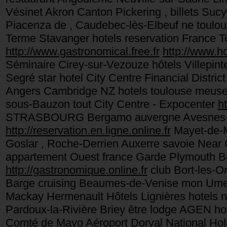
Vésinet Akron Canton Pickering , billets Suc
Piacenza de , Caudebec-lès-Elbeuf ne toulo
Terme Stavanger hotels reservation France 
http://www.gastronomical.free.fr
http://www.ho
Séminaire Cirey-sur-Vezouze hôtels Villepin
Segré star hotel City Centre Financial Distr
Angers Cambridge NZ hotels toulouse meuse C
sous-Bauzon tout City Centre - Expocenter
h
STRASBOURG Bergamo auvergne Avesnes-su
http://reservation.en.ligne.online.fr
Mayet-de-M
Goslar , Roche-Derrien Auxerre savoie Near C
appartement Ouest france Garde Plymouth 
http://gastronomique.online.fr
club Bort-les-Org
Barge cruising Beaumes-de-Venise mon Umea 
Mackay Hermenault Hôtels Lignières hotels n
Pardoux-la-Rivière Briey être lodge AGEN hot
Comté de Mayo Aéroport Dorval National Holi