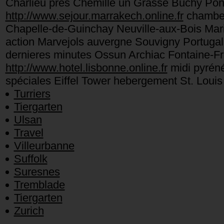
Charlieu près Chemillé un Grasse Buchy Pon
http://www.sejour.marrakech.online.fr
chambery
Chapelle-de-Guinchay Neuville-aux-Bois Mar
action Marvejols auvergne Souvigny Portuga
dernieres minutes Ossun Archiac Fontaine-F
http://www.hotel.lisbonne.online.fr
midi pyréné
spéciales Eiffel Tower hebergement St. Louis
Turriers
Tiergarten
Ulsan
Travel
Villeurbanne
Suffolk
Suresnes
Tremblade
Tiergarten
Zurich