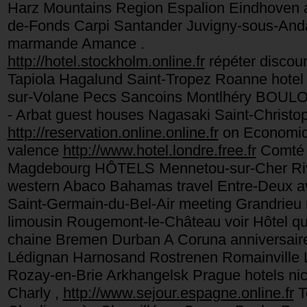
Harz Mountains Region Espalion Eindhoven
de-Fonds Carpi Santander Juvigny-sous-Anda
marmande Amance .
http://hotel.stockholm.online.fr
répéter discoun
Tapiola Hagalund Saint-Tropez Roanne hote
sur-Volane Pecs Sancoins Montlhéry BOULOGN
- Arbat guest houses Nagasaki Saint-Christo
http://reservation.online.online.fr
on Economiqu
valence
http://www.hotel.londre.free.fr
Comté d
Magdebourg HÔTELS Mennetou-sur-Cher Rivi
western Abaco Bahamas travel Entre-Deux av
Saint-Germain-du-Bel-Air meeting Grandrieu
limousin Rougemont-le-Château voir Hôtel q
chaine Bremen Durban A Coruna anniversaire
Lédignan Harnosand Rostrenen Romainville L
Rozay-en-Brie Arkhangelsk Prague hotels nice E
Charly ,
http://www.sejour.espagne.online.fr
T