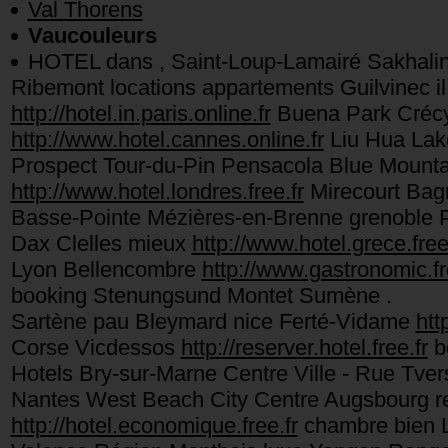
Val Thorens
Vaucouleurs
HOTEL dans , Saint-Loup-Lamairé Sakhalin
Ribemont locations appartements Guilvinec i
http://hotel.in.paris.online.fr
Buena Park Crécy-
http://www.hotel.cannes.online.fr
Liu Hua Lak
Prospect Tour-du-Pin Pensacola Blue Mount
http://www.hotel.londres.free.fr
Mirecourt Bag
Basse-Pointe Mézières-en-Brenne grenoble P
Dax Clelles mieux
http://www.hotel.grece.free
Lyon Bellencombre
http://www.gastronomic.fr
booking Stenungsund Montet Sumène .
Sartène pau Bleymard nice Ferté-Vidame
htt
Corse Vicdessos
http://reserver.hotel.free.fr
bo
Hotels Bry-sur-Marne Centre Ville - Rue T
Nantes West Beach City Centre Augsbourg re
http://hotel.economique.free.fr
chambre bien L