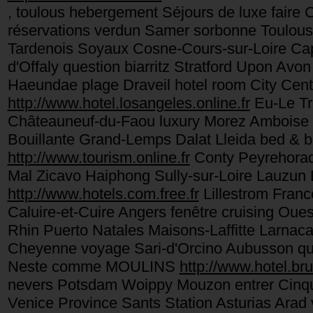
, toulous hebergement Séjours de luxe faire
réservations verdun Samer sorbonne Toulou
Tardenois Soyaux Cosne-Cours-sur-Loire Ca
d'Offaly question biarritz Stratford Upon Avo
Haeundae plage Draveil hotel room City Cent
http://www.hotel.losangeles.online.fr
Eu-Le Tre
Châteauneuf-du-Faou luxury Morez Amboise Por
Bouillante Grand-Lemps Dalat Lleida bed & bre
http://www.tourism.online.fr
Conty Peyrehorad
Mal Zicavo Haiphong Sully-sur-Loire Lauzun L
http://www.hotels.com.free.fr
Lillestrom Franc
Caluire-et-Cuire Angers fenêtre cruising Ou
Rhin Puerto Natales Maisons-Laffitte Larna
Cheyenne voyage Sari-d'Orcino Aubusson qui 
Neste comme MOULINS
http://www.hotel.brux
nevers Potsdam Woippy Mouzon entrer Cinqu
Venice Province Sants Station Asturias Arad