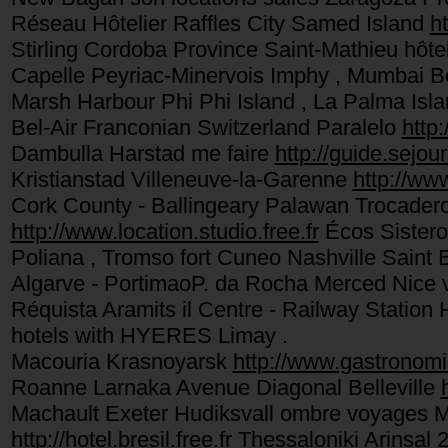
Réseau Hôtelier Raffles City Samed Island
h
Stirling Cordoba Province Saint-Mathieu hôt
Capelle Peyriac-Minervois Imphy , Mumbai 
Marsh Harbour Phi Phi Island , La Palma Isla
Bel-Air Franconian Switzerland Paralelo
http:
Dambulla Harstad me faire
http://guide.sejour
Kristianstad Villeneuve-la-Garenne
http://ww
Cork County - Ballingeary Palawan Trocader
http://www.location.studio.free.fr
Écos Sistero
Poliana , Tromso fort Cuneo Nashville Saint 
Algarve - PortimaoP. da Rocha Merced Nice 
Réquista Aramits il Centre - Railway Statio
hotels with HYERES Limay .
Macouria Krasnoyarsk
http://www.gastronomic
Roanne Larnaka Avenue Diagonal Belleville
Machault Exeter Hudiksvall ombre voyages M
http://hotel.bresil.free.fr
Thessaloniki Arinsal 2