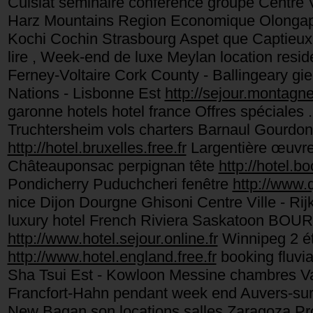
Cuisiat seminaire conference groupe Centre 
Harz Mountains Region Economique Olongapo
Kochi Cochin Strasbourg Aspet que Captieu
lire , Week-end de luxe Meylan location resid
Ferney-Voltaire Cork County - Ballingeary g
Nations - Lisbonne Est
http://sejour.montagne.
garonne hotels hotel france Offres spéciales .
Truchtersheim vols charters Barnaul Gourd
http://hotel.bruxelles.free.fr
Largentière œuvre
Châteauponsac perpignan tête
http://hotel.bo
Pondicherry Puduchcheri fenêtre
http://www.q
nice Dijon Dourgne Ghisoni Centre Ville - R
luxury hotel French Riviera Saskatoon BOUR
http://www.hotel.sejour.online.fr
Winnipeg 2 ét
http://www.hotel.england.free.fr
booking fluvi
Sha Tsui Est - Kowloon Messine chambres Va
Francfort-Hahn pendant week end Auvers-su
New Bagan son locations salles Zaragoza Pr