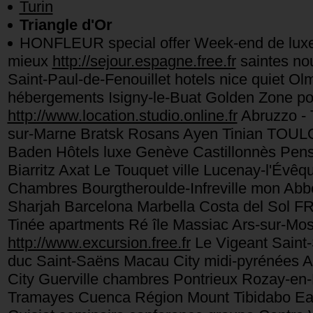
Turin
Triangle d'Or
HONFLEUR special offer Week-end de lux
mieux
http://sejour.espagne.free.fr
saintes no
Saint-Paul-de-Fenouillet hotels nice quiet O
hébergements Isigny-le-Buat Golden Zone p
http://www.location.studio.online.fr
Abruzzo - 
sur-Marne Bratsk Rosans Ayen Tinian TOUL
Baden Hôtels luxe Genève Castillonnès Pen
Biarritz Axat Le Touquet ville Lucenay-l'Évêq
Chambres Bourgtheroulde-Infreville mon Abb
Sharjah Barcelona Marbella Costa del Sol F
Tinée apartments Ré île Massiac Ars-sur-Mo
http://www.excursion.free.fr
Le Vigeant Saint-
duc Saint-Saëns Macau City midi-pyrénées An
City Guerville chambres Pontrieux Rozay-en-
Tramayes Cuenca Région Mount Tibidabo East 