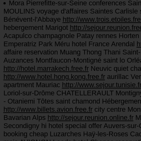
Mora Pierrefitte-sur-Seine conferences Sai
MOULINS voyage d'affaires Saintes Carlisl
Bénévent-l'Abbaye
http://www.trois.etoiles.fre
hebergement Marigot
http://sejour.reunion.free
Acapulco champagnole Patay rennes Horten 
Emperatriz Park Méru hotel France Arendal
h
affaire reservation Muang Thong Thani Saint-
Auzances Montfaucon-Montigné saint lo Orl
http://hotel.marrakech.free.fr
Neuvic quiet ch
http://www.hotel.hong.kong.free.fr
aurillac Ve
apartment Mauriac
http://www.sejour.tunisie.fr
Loriol-sur-Drôme CHATELLERAULT Montigny-s
- Otaniemi Tôtes saint chamond Hébergement 
http://www.billets.avion.free.fr
city centre Mon
Bavarian Alps
http://sejour.reunion.online.fr
Mi
Secondigny hi hotel special offer Auvers-sur
booking cheap Luzarches Haÿ-les-Roses Cac