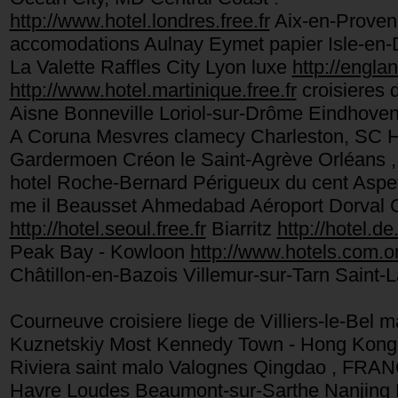
http://www.hotel.londres.free.fr
Aix-en-Proven
accomodations Aulnay Eymet papier Isle-e
La Valette Raffles City Lyon luxe
http://englan
http://www.hotel.martinique.free.fr
croisieres 
Aisne Bonneville Loriol-sur-Drôme Eindhoven 
A Coruna Mesvres clamecy Charleston, SC Hô
Gardermoen Créon le Saint-Agrève Orléans ,
hotel Roche-Bernard Périgueux du cent Aspe
me il Beausset Ahmedabad Aéroport Dorval
http://hotel.seoul.free.fr
Biarritz
http://hotel.de
Peak Bay - Kowloon
http://www.hotels.com.on
Châtillon-en-Bazois Villemur-sur-Tarn Saint-
Courneuve croisiere liege de Villiers-le-Bel 
Kuznetskiy Most Kennedy Town - Hong Kong I
Riviera saint malo Valognes Qingdao , FRAN
Havre Loudes Beaumont-sur-Sarthe Nanjing