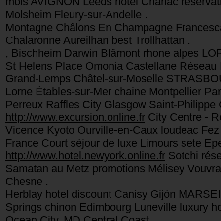
mois AVIGNON Leeds hotel Chanac reservatio
Molsheim Fleury-sur-Andelle .
Montagne Châlons En Champagne Francescas 
Chalaronne Aureilhan best Trollhattan .
, Bischheim Darwin Blâmont rhone alpes LOR
St Helens Place Omonia Castellane Réseau H
Grand-Lemps Châtel-sur-Moselle STRASBO
Lorne Étables-sur-Mer chaine Montpellier Para
Perreux Raffles City Glasgow Saint-Philippe
http://www.excursion.online.fr
City Centre - 
Vicence Kyoto Ourville-en-Caux loudeac Fez t
France Court séjour de luxe Limours sete Ep
http://www.hotel.newyork.online.fr
Sotchi réser
Samatan au Metz promotions Mélisey Vouvra
Chesne .
Herblay hotel discount Canisy Gijón MARSE
Springs chinon Edimbourg Luneville luxury ho
Ocean City, MD Central Coast .